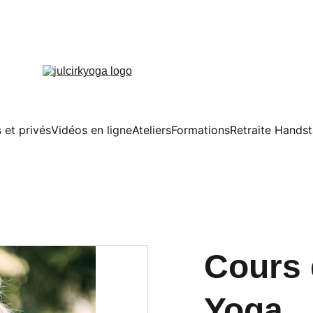
 et privés
Vidéos en ligne
Ateliers
Formations
Retraite Hands
Cours 
Yoga