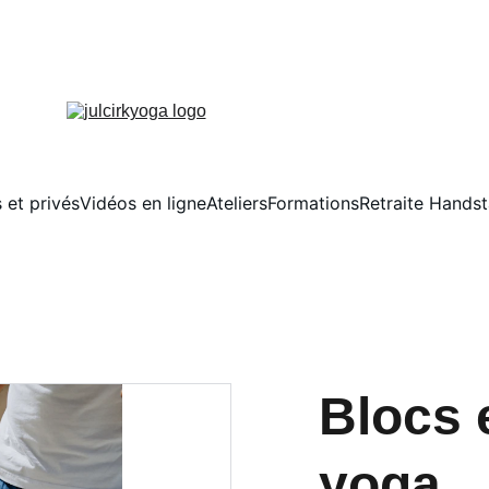
 et privés
Vidéos en ligne
Ateliers
Formations
Retraite Hands
Blocs 
yoga