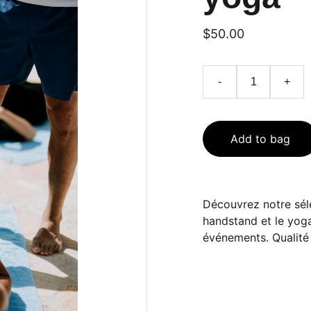
$50.00
-
+
Add to bag
Découvrez notre séle
handstand et le yoga.
événements. Qualité 