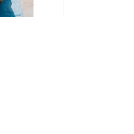
Contact
+33 6 08 07 78 96
mauclert.julien@wanadoo.fr