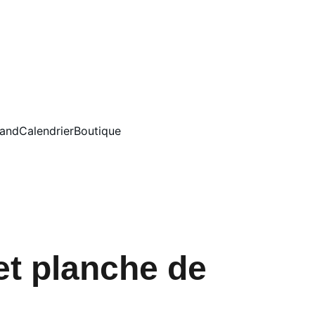
tand
Calendrier
Boutique
et planche de