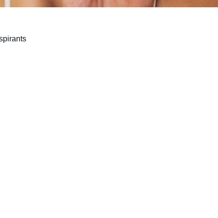
spirants
Contact
+33 6 08 07 78 96
mauclert.julien@wanadoo.fr